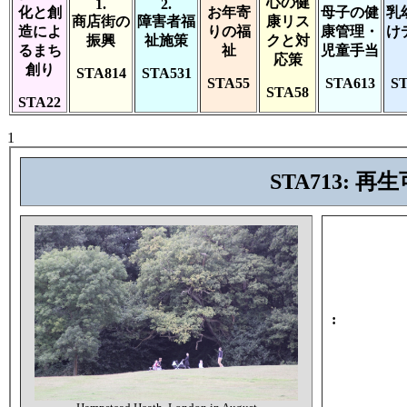
心の健
1.
2.
化と創
お年寄
母子の健
乳
商店街の
障害者福
康リス
造によ
りの福
康管理・
け
振興
祉施策
クと対
るまち
祉
児童手当
応策
創り
STA814
STA531
STA55
STA613
ST
STA58
STA22
1
STA713:
: