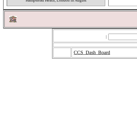
Hampstead Heath, London in August
:
CCS_Dash_Board