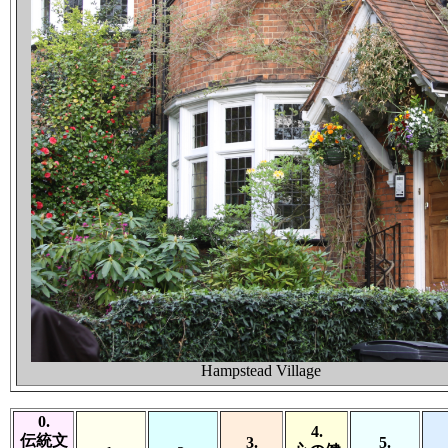
Hampstead Village
0.
4.
伝統文
3.
5.