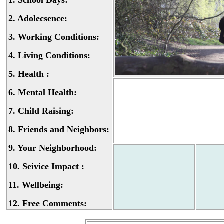
1.
School Days:
2.
Adolecsence:
3.
Working Conditions:
4.
Living Conditions:
5.
Health :
6.
Mental Health:
7.
Child Raising:
8.
Friends and Neighbors:
9.
Your Neighborhood:
10.
Seivice Impact :
11.
Wellbeing:
12.
Free Comments: