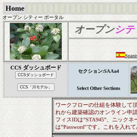
Home
オープン シティー ポータル
オープン
シテ
Spani
CCS ダッシュボード
セクション:SAAa4
Select Other Sections
ワークフローの仕組を体験して
れから建築確認のオンライン申
フィスIDは”STA945”、ニックネー
は”Password"です。これを入