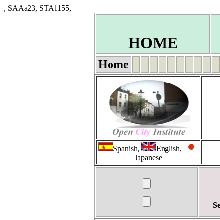
, SAAa23, STA1155,
HOME
Home
Spanish
,
English
,
Japanese
Se