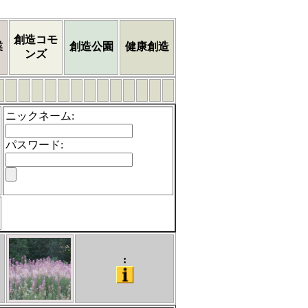
創造コモ
業
創造公園
健康創造
ンズ
ニックネーム
:
パスワード
:
: