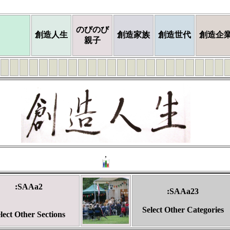
のびのび
創造人生
創造家族
創造世代
創造企
親子
,
:SAAa2
:SAAa23
Select Other Categories
lect Other Sections