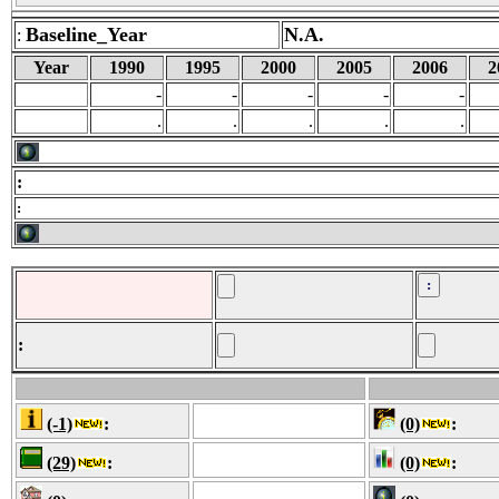
Baseline_Year
N.A.
:
Year
1990
1995
2000
2005
2006
2
-
-
-
-
-
.
.
.
.
.
:
:
:
(-1)
:
(0)
:
(29)
:
(0)
: