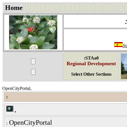
Home
Sp
:STAa0
Regional Development
Select Other Sections
OpenCityPortal,
:
,
OpenCityPortal
: