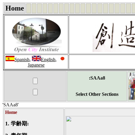
Home
Spanish
,
English
,
Japanese
:SAAa8
Select Other Sections
'SAAa8'
Home
1.
学齢期: