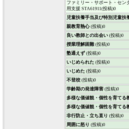
ファミリー・サポート・セン
用支援
STA61911(投稿)0
児童扶養手当及び特別児童扶
親教育熱心
(投稿)0
良い教師との出会い
(投稿)0
授業理解困難
(投稿)0
塾通えず
(投稿)0
いじめられた
(投稿)0
いじめた
(投稿)0
不登校
(投稿)0
学齢期の発達障害
(投稿)0
多様な価値観・個性を育てる
多様な価値観・個性を育てる
非行防止・立ち直り
(投稿)0
周囲に怒り
(投稿)0