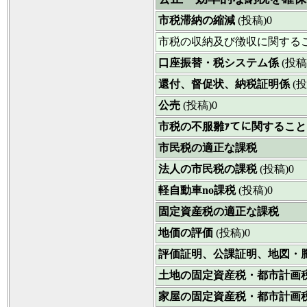
市税滞納の縮減
(投稿)0
市税の収納及び徴収に関する
口座振替・税システム係
(投稿
還付、督促状、納税証明係
(投
公売
(投稿)0
市税の不服雛ｧてに関するこ
市民税の適正な課税
法人の市民税の課税
(投稿)0
軽自動車no課税
(投稿)0
固定資産税の適正な課税
地価の評価
(投稿)0
評価証明、公課証明、地図・
土地の固定資産税・都市計画
家屋の固定資産税・都市計画