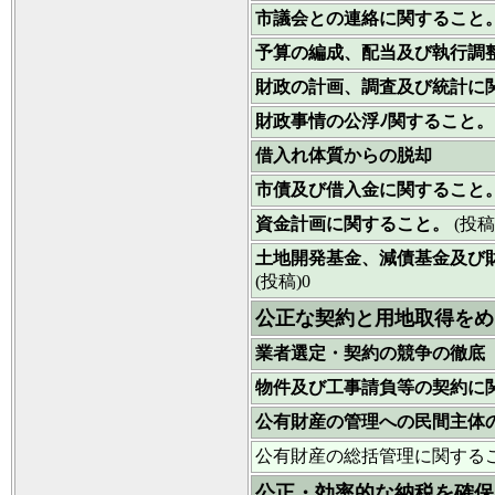
市議会との連絡に関すること
予算の編成、配当及び執行調
財政の計画、調査及び統計に
財政事情の公浮ﾉ関すること
借入れ体質からの脱却
市債及び借入金に関すること
資金計画に関すること。
(投稿
土地開発基金、減債基金及び
(投稿)0
公正な契約と用地取得をめ
業者選定・契約の競争の徹底
物件及び工事請負等の契約に
公有財産の管理への民間主体
公有財産の総括管理に関する
公正・効率的な納税を確保