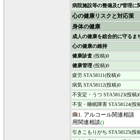
病院施設等の整備及び管理に
心の健康リスクと対応策
身体の健康
成人の健康を総合的に守るま
心の健康の維持
健康診査
(投稿)0
健康管理
(投稿)0
疲労
STA58111(投稿)0
病気
STA58112(投稿)0
不安定・うつ
STA58123(投稿)
不安・睡眠障害
STA58124(投
1. アルコー
用関連相談
()
引きこもりがち
STA58125(投