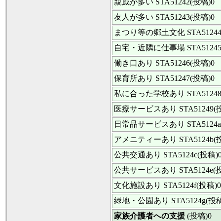
親戚が多い
STA51242(投稿)0
友人が多い
STA51243(投稿)0
まつり等の郷土文化
STA5124
自宅・近隣に仕事場
STA5124
働き口あり
STA51246(投稿)0
保育所あり
STA51247(投稿)0
私に合った学校あり
STA5124
医療サービスあり
STA51249(
日常品サービスあり
STA5124
アメニティーあり
STA5124b(
公共交通あり
STA5124c(投稿)
公共サービスあり
STA5124e(
文化施設あり
STA5124f(投稿)0
緑地・公園あり
STA5124g(投
家族介護者への支援
(投稿)0