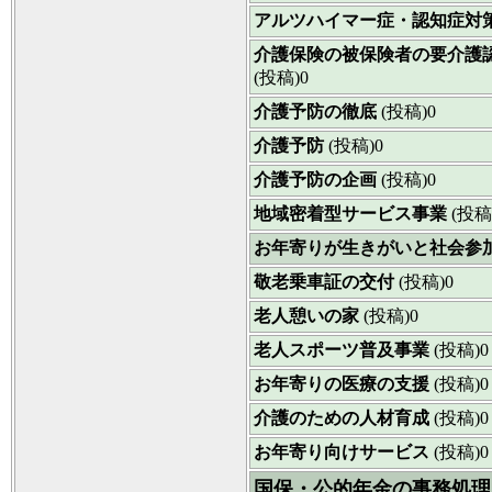
アルツハイマー症・認知症対
介護保険の被保険者の要介護
(投稿)0
介護予防の徹底
(投稿)0
介護予防
(投稿)0
介護予防の企画
(投稿)0
地域密着型サービス事業
(投稿
お年寄りが生きがいと社会参
敬老乗車証の交付
(投稿)0
老人憩いの家
(投稿)0
老人スポーツ普及事業
(投稿)0
お年寄りの医療の支援
(投稿)0
介護のための人材育成
(投稿)0
お年寄り向けサービス
(投稿)0
国保・公的年金の事務処理