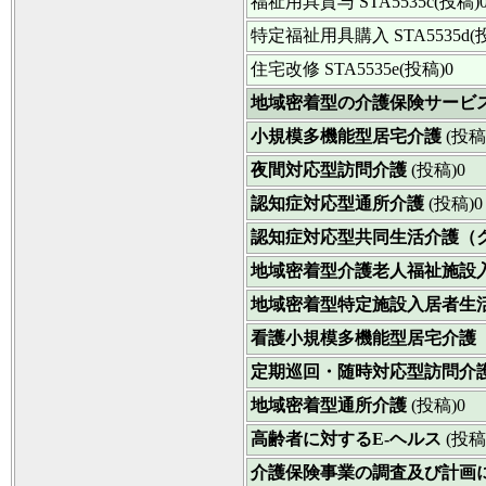
福祉用具貸与
STA5535c(投稿)
特定福祉用具購入
STA5535d(
住宅改修
STA5535e(投稿)0
地域密着型の介護保険サービ
小規模多機能型居宅介護
(投稿
夜間対応型訪問介護
(投稿)0
認知症対応型通所介護
(投稿)0
認知症対応型共同生活介護（
地域密着型介護老人福祉施設
地域密着型特定施設入居者生
看護小規模多機能型居宅介護
定期巡回・随時対応型訪問介
地域密着型通所介護
(投稿)0
高齢者に対するE-ヘルス
(投稿
介護保険事業の調査及び計画