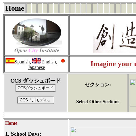
Home
Spanish
,
English
,
Imagine your u
Japanese
CCS ダッシュボード
セクション:
Select Other Sections
''
Home
1.
School Days: