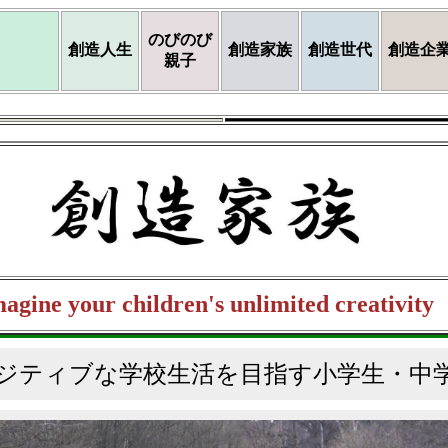
のびのび
創造人生
創造家族
創造世代
創造企
親子
agine your children's unlimited creativity
ポジティブな学校生活を目指す小学生・中学