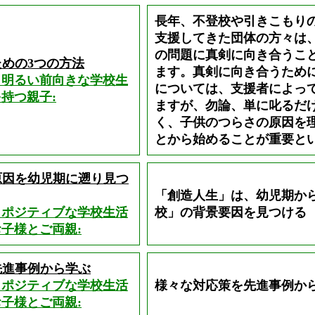
長年、不登校や引きこもり
支援してきた団体の方々は
の問題に真剣に向き合うこ
めの3つの方法
ます。真剣に向き合うため
し明るい前向きな学校生
については、支援者によっ
持つ親子:
ますが、勿論、単に叱るだ
く、子供のつらさの原因を
とから始めることが重要と
原因を幼児期に遡り見つ
「創造人生」は、幼児期か
しポジティブな学校生活
校」の背景要因を見つける
子様とご両親:
先進事例から学ぶ
しポジティブな学校生活
様々な対応策を先進事例か
子様とご両親: