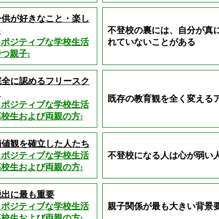
子供が好きなこと・楽し
る
不登校の裏には、自分が真
しポジティブな学校生活
れていないことがある
つ親子:
完全に認めるフリースク
？
既存の教育観を全く変える
しポジティブな学校生活
校生および両親の方:
価値観を確立した人たち
しポジティブな学校生活
不登校になる人は心が弱い
校生および両親の方:
脱出に最も重要
しポジティブな学校生活
親子関係が最も大きい背景
校生および両親の方: