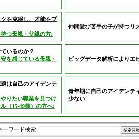
スクを克服し、才能をプ
仲間遊び苦手の子が持つリ
持つ母親・父親の方:
けているのか？
不安を感じている母親・
ビッグデータ解析によりエ
課題は自己のアイデンテ
青年期に自己のアイデンテ
にやりたい職業を見つけ
少ない
（15-49歳）の方へ:
キーワード検索
: