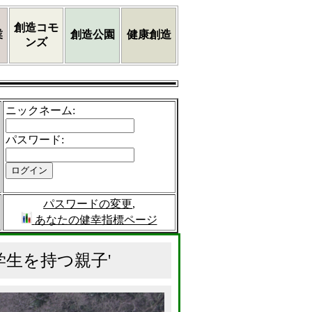
創造コモ
業
創造公園
健康創造
ンズ
ニックネーム
:
パスワード
:
パスワードの変更
,
あなたの健幸指標ページ
生を持つ親子'