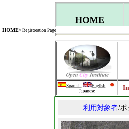
HOME
HOME
// Registreation Page
Spanish
,
English
,
Im
Japanese
利用対象者
'
: