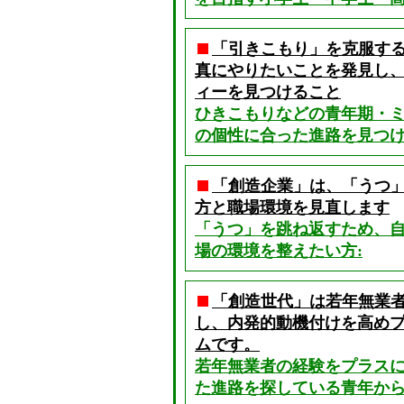
「引きこもり」を克服す
真にやりたいことを発見し
ィーを見つけること
ひきこもりなどの青年期・
の個性に合った進路を見つけ
「創造企業」は、「うつ
方と職場環境を見直します
「うつ」を跳ね返すため、
場の環境を整えたい方:
「創造世代」は若年無業
し、内発的動機付けを高め
ムです。
若年無業者の経験をプラス
た進路を探している青年からミ