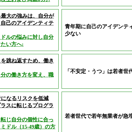
る最大の強みは、自分が
、自己のアイデンティテ
青年期に自己のアイデンテ
少ない
ミドルの悩みに対し自分
たい方へ:
」を跳ね返すため、働き
「不安定・うつ」は若者世
自分の働き方を変え、職
者になるリスクを低減
プラスに転じるプログラ
若者世代で若年無業者が急
に転じ自分の個性に合っ
ドル（15-49歳）の方