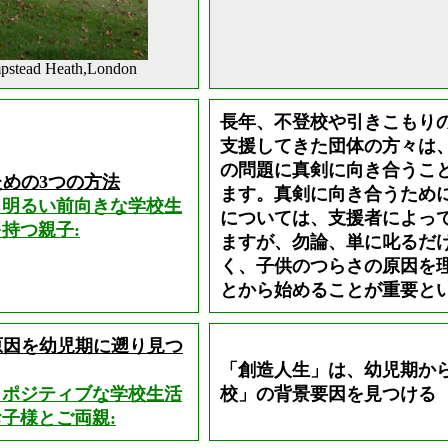
pstead Heath,London
長年、不登校や引きこもり
支援してきた団体の方々は
の問題に真剣に向き合うこ
めの3つの方法
ます。真剣に向き合うため
し明るい前向きな学校生
については、支援者によっ
持つ親子:
ますが、勿論、単に叱るだ
く、子供のつらさの原因を
とから始めることが重要と
原因を幼児期に遡り見つ
「創造人生」は、幼児期か
しポジティブな学校生活
校」の背景要因を見つける
子様とご両親: