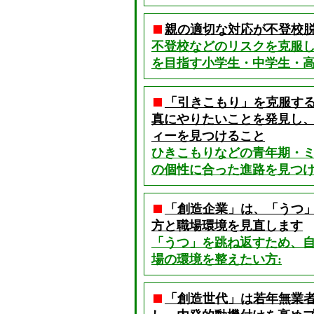
親の適切な対応が不登校
不登校などのリスクを克服
を目指す小学生・中学生・高
「引きこもり」を克服す
真にやりたいことを発見し
ィーを見つけること
ひきこもりなどの青年期・
の個性に合った進路を見つけ
「創造企業」は、「うつ
方と職場環境を見直します
「うつ」を跳ね返すため、
場の環境を整えたい方:
「創造世代」は若年無業