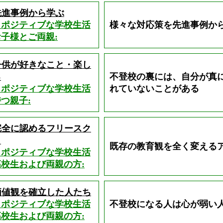
先進事例から学ぶ
しポジティブな学校生活
様々な対応策を先進事例か
子様とご両親:
子供が好きなこと・楽し
る
不登校の裏には、自分が真
しポジティブな学校生活
れていないことがある
つ親子:
完全に認めるフリースク
？
既存の教育観を全く変える
しポジティブな学校生活
校生および両親の方:
価値観を確立した人たち
しポジティブな学校生活
不登校になる人は心が弱い
校生および両親の方: