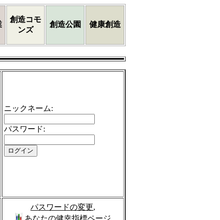
創造コモ
業
創造公園
健康創造
ンズ
ニックネーム
:
パスワード
:
パスワードの変更
,
あなたの健幸指標ページ