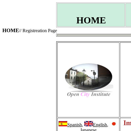
HOME
HOME
// Registreation Page
Im
Spanish
,
English
,
Japanese