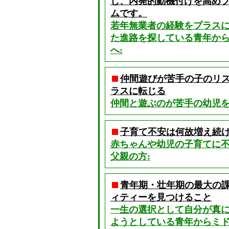
し、内発的動機付けを高め
ムです。
若年無業者の経験をプラス
た進路を探している青年からミ
へ:
仲間遊びが苦手の子のリ
ラスに転じる
仲間と遊ぶのが苦手の幼児を
子育て不安は何故増え続
赤ちゃんや幼児の子育てに
父親の方:
青年期・壮年期の最大の
ィティーを見つけること
一生の選択として自分が真
ようとしている青年からミドル