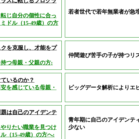
プラスに転じるプログラ
若者世代で若年無業者が急
に転じ自分の個性に合っ
ドル（15-49歳）の方
スクを克服し、才能をプ
仲間遊び苦手の子が持つリ
持つ母親・父親の方:
けているのか？
不安を感じている母親・
ビッグデータ解析によりエ
課題は自己のアイデンテ
青年期に自己のアイデンテ
にやりたい職業を見つけ
少ない
（15-49歳）の方へ: