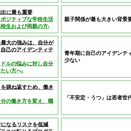
脱出に最も重要
しポジティブな学校生活
親子関係が最も大きい背景
校生および両親の方:
る最大の強みは、自分が
、自己のアイデンティテ
青年期に自己のアイデンテ
少ない
ミドルの悩みに対し自分
たい方へ:
」を跳ね返すため、働き
「不安定・うつ」は若者世
自分の働き方を変え、職
者になるリスクを低減