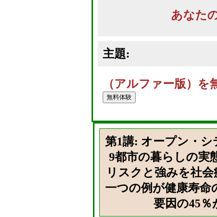
あなた
主題:
（アルファー版）を
第1講: オープン・
9都市の暮らしの実
リスクと強みを社会
一つの例が健康寿命
要因の45