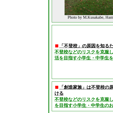
Photo by M.Kusakabe, Ham
「不登校」の原因を知るた
不登校などのリスクを克服
活を目指す小学生・中学生を
「創造家族」は不登校の
ける
不登校などのリスクを克服
を目指す小学生・中学生のお