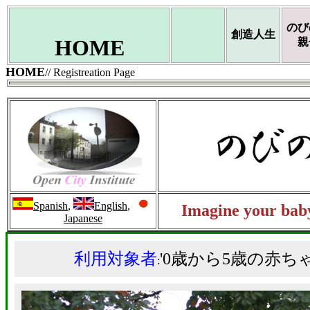
のび
創造人生
HOME
親
HOME
// Registreation Page
Spanish
,
English
,
Imagine your baby
Japanese
利用対象者
'0歳から5歳の赤
: