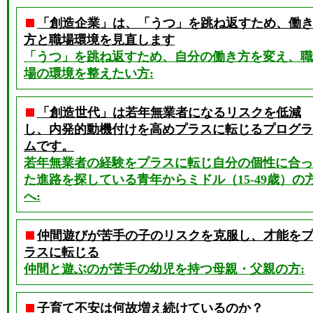
「創造企業」は、「うつ」を跳ね返すため、働
方と職場環境を見直します
「うつ」を跳ね返すため、自分の働き方を変え、職
場の環境を整えたい方:
「創造世代」は若年無業者になるリスクを低減
し、内発的動機付けを高めプラスに転じるプログラ
ムです。
若年無業者の経験をプラスに転じ自分の個性に合っ
た進路を探している青年からミドル（15-49歳）の
へ:
仲間遊びが苦手の子のリスクを克服し、才能を
ラスに転じる
仲間と遊ぶのが苦手の幼児を持つ母親・父親の方:
子育て不安は何故増え続けているのか？