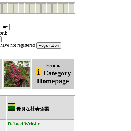
ame
:
ord
:
 have not registered
Forum:
Category
Homepage
優良な社会企業
Related Website.