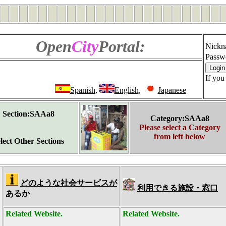
Open
City
Portal:
Nickn
Passw
If you
Spanish
,
English
,
Japanese
Section:SAAa8
Category:SAAa8
Please select a Category
from left below
lect Other Sections
どのような社会サービスが
利用できる施設・窓口
あるか
Related Website.
Related Website.