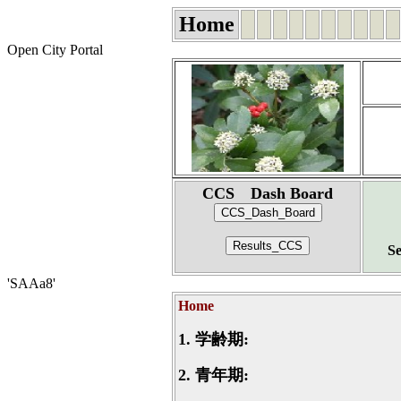
Home
Open City Portal
CCS Dash Board
Se
'SAAa8'
Home
1.
学齢期:
2.
青年期: