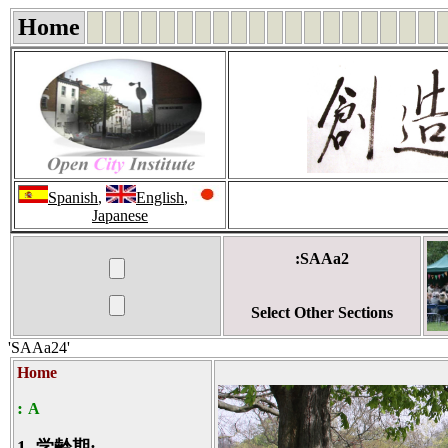
Home
Spanish
,
English
,
Japanese
:SAAa2
Select Other Sections
'SAAa24'
Home
:
A
1.
学齢期: