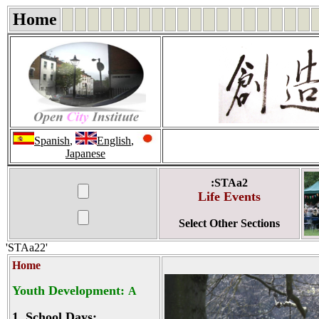
Home
Spanish
,
English
,
Japanese
:STAa2
Life Events
Select Other Sections
'STAa22'
Home
Youth Development:
A
1.
School Days: