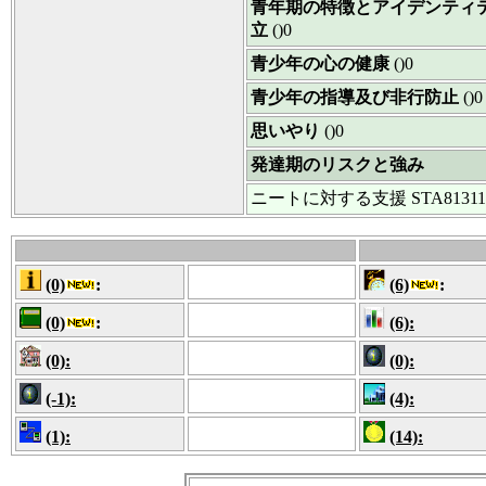
青年期の特徴とアイデンティ
立
()0
青少年の心の健康
()0
青少年の指導及び非行防止
()0
思いやり
()0
発達期のリスクと強み
ニートに対する支援
STA81311
(0)
:
(6)
:
(0)
:
(6):
(0):
(0):
(-1):
(4):
(1):
(14):