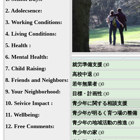
2.
Adolecsence:
3.
Working Conditions:
4.
Living Conditions:
5.
Health :
6.
Mental Health:
就労準備支援
()0
7.
Child Raising:
高校中退
()0
8.
Friends and Neighbors:
若年無業者
()0
9.
Your Neighborhood:
目標・計画性
()0
10.
Seivice Impact :
青少年に関する相談支援
青少年が明るく育つ場の整備
11.
Wellbeing:
青少年の地域活動の推進
()0
12.
Free Comments:
青少年の家
()0