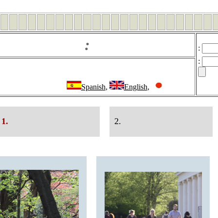
:
:
:
Spanish
,
English
,
1.
2.