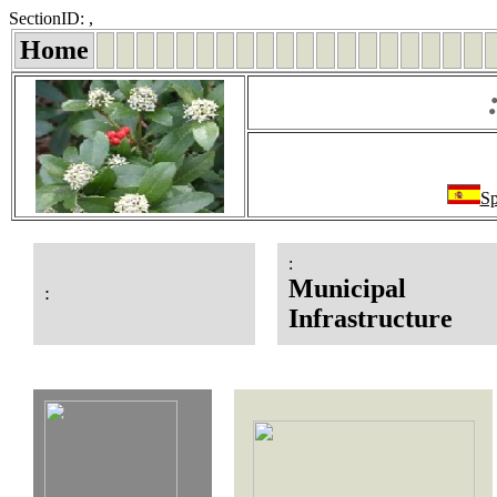
SectionID: ,
Home
Sp
:
Municipal
:
Infrastructure