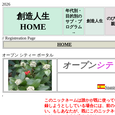
2026
年代別・
創造人生
目的別の
のび
創造人生
サブ・プ
親
HOME
ログラム
→
// Registreation Page
HOME
オープン シティー ポータル
オープン
シテ
Spani
,
このニックネームは誰かが既に使って
録しようとししている場合には、前の
い。もしあなたが、既にこのニックネ