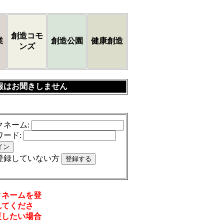
創造コモ
業
創造公園
健康創造
ンズ
報はお聞きしません
クネーム
:
ワード
:
登録していない方
クネームを登
れてくださ
更したい場合