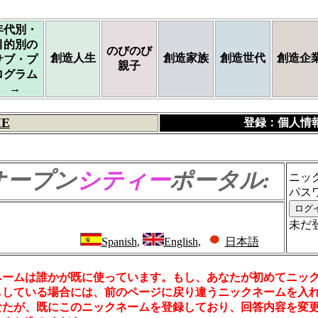
年代別・
目的別の
のびのび
創造人生
創造家族
創造世代
創造企
サブ・プ
親子
ログラム
→
E
登録：個人情
オープン
シティー
ポータル:
ニッ
パス
未だ
Spanish
,
English
,
日本語
ネームは誰かが既に使っています。もし、あなたが初めてニッ
ししている場合には、前のページに戻り違うニックネームを入
なたが、既にこのニックネームを登録しており、回答内容を変