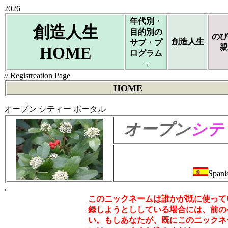
2026
年代別・
創造人生
目的別の
のび
創造人生
サブ・プ
親
HOME
ログラム
→
// Registreation Page
HOME
オープン シティー ポータル
オープン
シテ
Spani
,
このニックネームは誰かが既に使って
録しようとししている場合には、前の
い。もしあなたが、既にこのニックネ