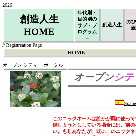
2026
年代別・
創造人生
目的別の
のび
創造人生
サブ・プ
親
HOME
ログラム
→
// Registreation Page
HOME
オープン シティー ポータル
オープン
シテ
Spani
,
このニックネームは誰かが既に使って
録しようとししている場合には、前の
い。もしあなたが、既にこのニックネ