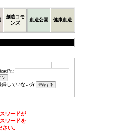
創造コモ
業
創造公園
健康創造
ンズ
izaci?n
:
登録していない方
スワードが
スワードを
ださい。