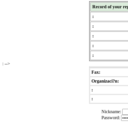
Record of your reg
:
:
:
:
:
: -->
Fax:
Organizaci?n:
:
:
Nickname
:
Password
: