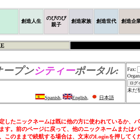
のびのび
創造人生
創造家族
創造世代
創造企
親子
E
オープン
シティー
ポータル:
Fax
:
Organ
未だ
Spanish
,
English
,
日本語
定したニックネームは既に他の方に使われているか、パ
ます。前のページに戻って、他のニックネームまたはパ
、このままで続航する場合は、文末のLoginを押してく