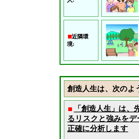
人:
近隣環
境:
創造人生は、次のよ
「創造人生」は、
るリスクと強みをデ
正確に分析します