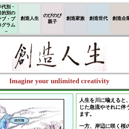
年代別・
目的別の
のびのび
創造人生
創造家族
創造世代
創造企
サブ・プ
親子
ログラム
→
Imagine your unlimited creativity
人生を川に喩えると
じた急流やそれに伴
ます。
一方、岸辺に咲く桜