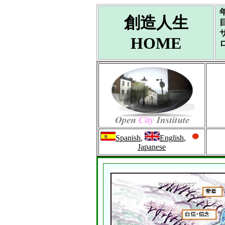
創造人生
HOME
Spanish
,
English
,
Japanese