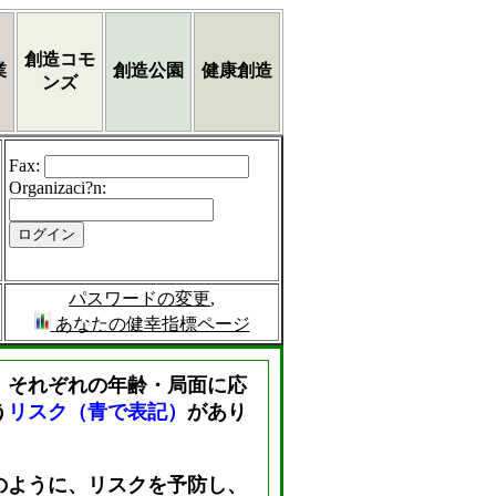
創造コモ
業
創造公園
健康創造
ンズ
Fax
:
Organizaci?n
:
パスワードの変更
,
あなたの健幸指標ページ
、それぞれの年齢・局面に応
う
リスク（青で表記）
があり
のように、リスクを予防し、