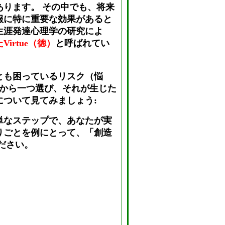
あります。 その中でも、将来
服に特に重要な効果があると
生涯発達心理学の研究によ
irtue（徳）
と呼ばれてい
とも困っているリスク（悩
列から一つ選び、それが生じた
について見てみましょう:
単なステップで、あなたが実
りごとを例にとって、「創造
ださい。