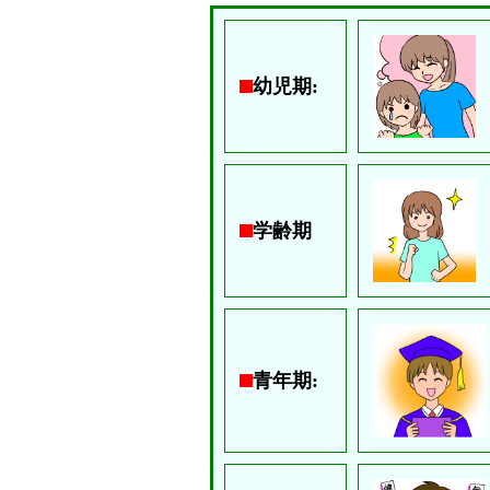
幼児期:
学齢期
青年期: