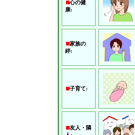
心の健
康:
家族の
絆:
子育て:
友人・隣