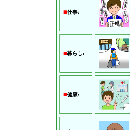
仕事:
暮らし:
健康: