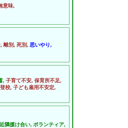
無意味,
,
離別,
死別,
思いやり,
蓄,
子育て不安,
保育所不足,
登校,
子ども雇用不安定,
近隣援け合い,
ボランティア,