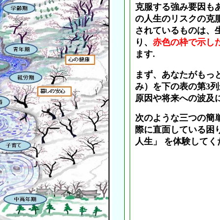
克服する強み要因も
の人生のリスクの克
されているものは、
り、
赤色の枠で示したV
ます.
まず、あなたがもっ
み）を下の表の第3
原因や将来への波及
次のような三つの簡
際に直面している困
人生」 を体験してく