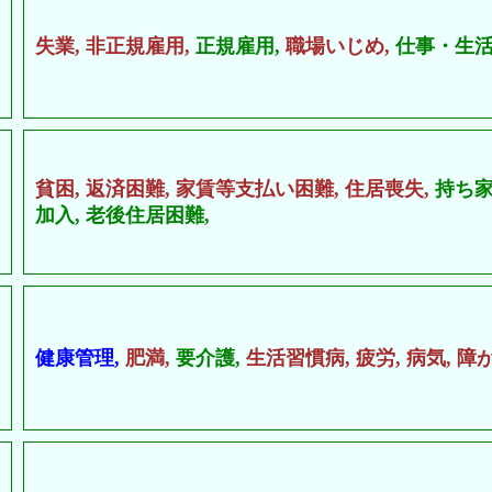
失業,
非正規雇用,
正規雇用,
職場いじめ,
仕事・生活
貧困,
返済困難,
家賃等支払い困難,
住居喪失,
持ち家
加入,
老後住居困難,
健康管理,
肥満,
要介護,
生活習慣病,
疲労,
病気,
障が