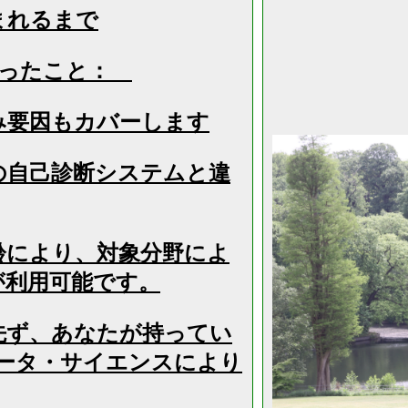
まれるまで
かったこと：
み要因もカバーします
の自己診断システムと違
齢により、対象分野によ
が利用可能です。
先ず、あなたが持ってい
ータ・サイエンスにより