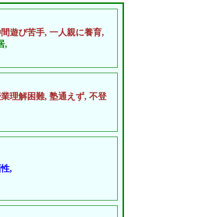
仲間遊び苦手,
一人親に養育,
,
授業理解困難,
塾通えず,
不登
性,