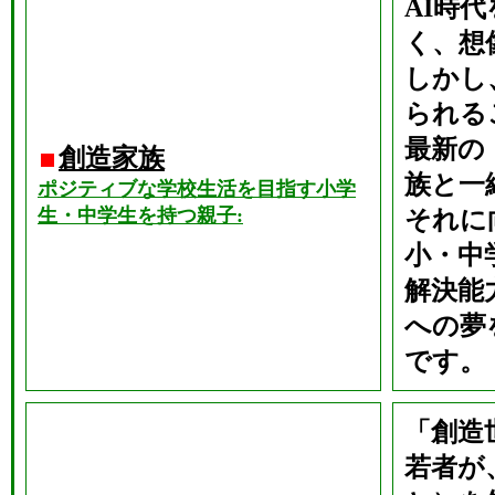
AI時
く、想
しかし
られる
最新の
創造家族
族と一
ポジティブな学校生活を目指す小学
生・中学生を持つ親子:
それに
小・中
解決能
への夢
です。
「創造
若者が