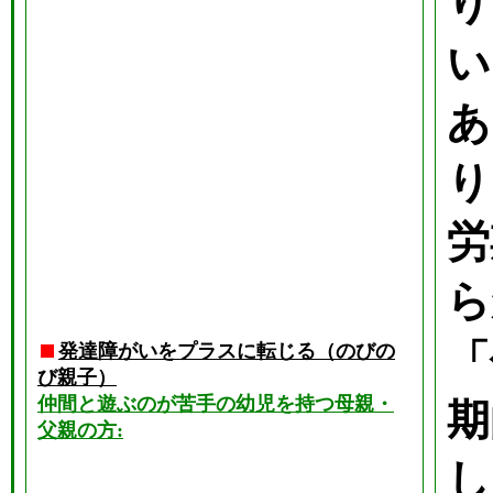
り
い
あ
り
労
ら
「
発達障がいをプラスに転じる（のびの
び親子）
仲間と遊ぶのが苦手の幼児を持つ母親・
期
父親の方:
し