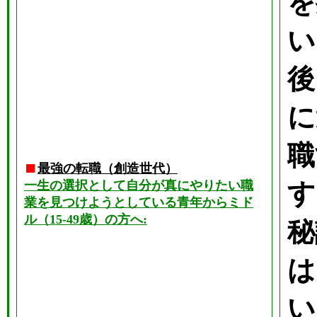
を
い
後
に
職
最強の転職（創造世代）
一生の選択として自分が真にやりたい職
す
業を見つけようとしている青年からミド
ル（15-49歳）の方へ:
秘
は
い