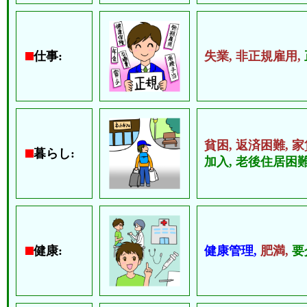
仕事:
失業,
非正規雇用,
貧困,
返済困難,
家
暮らし:
加入,
老後住居困難
健康:
健康管理,
肥満,
要