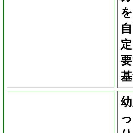
を
自
定
要
基
幼
っ