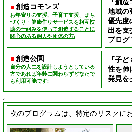
「創造
創造コモンズ
地域の
お年寄りの支援、子育て支援、まち
優先度
づくり・健康作りサービスを相互扶
助の仕組みを使って創造することに
出を支
関心のある個人や団体の方:
プログ
創造公園
「子ど
自分の人生を設計しようとしている
性を伸
方であれば年齢に関わらずどなたで
発見を
も利用可能です:
>
次のプログラムは、特定のリスクに