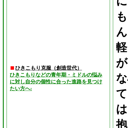
に
も
ん
軽
が
ひきこもり克服（創造世代）
ひきこもりなどの青年期・ミドルの悩み
な
に対し自分の個性に合った進路を見つけ
たい方へ:
て
は
抱