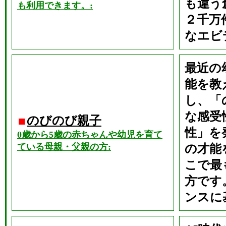
も違う
も利用できます。:
２千万
なエビ
最近の
能を教
し、「
な感受
のびのび親子
性」を
0歳から5歳の赤ちゃんや幼児を育て
ている母親・父親の方:
の才能
こで最
方です
ンスに