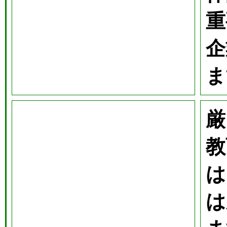
重
企
ま
厳
教
は
は