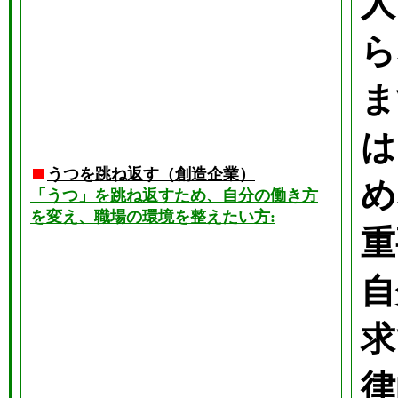
人
ら
ま
は
うつを跳ね返す（創造企業）
め
「うつ」を跳ね返すため、自分の働き方
を変え、職場の環境を整えたい方:
重
自
求
律