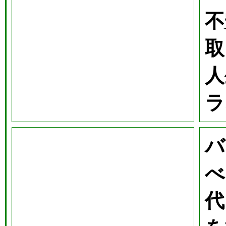
不
取
人
ラ
バ
べ
代