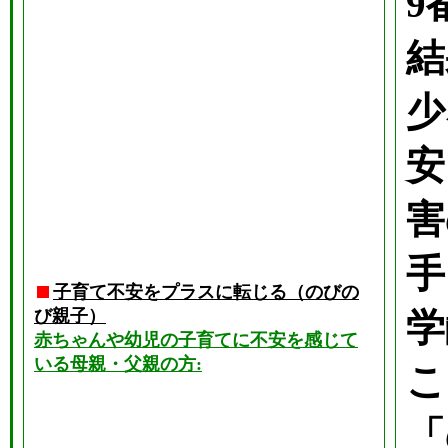
9
結
少
安
害
手
子育て不安をプラスに転じる（のびの
び親子）
学
赤ちゃんや幼児の子育てに不安を感じて
いる母親・父親の方:
こ
「