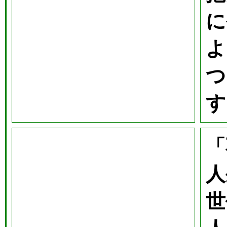
に
よ
つ
す
「
人
世