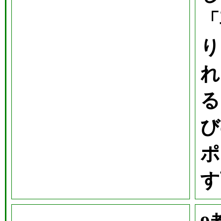
「
り
れ
る
び
ポ
す