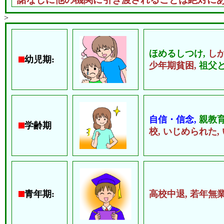
>
ほめるしつけ,
し
幼児期:
少年期貧困,
祖父と
自信・信念,
親教育
学齢期
校,
いじめられた,
青年期:
高校中退,
若年無業