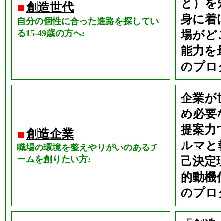
と）を
創造世代
身に着
自分の個性に合った進路を探してい
る15-49歳の方へ:
場がど
能力を
のプロ
企業が
め必要
提案力
創造企業
ルマと
職場の環境を整えやりがいのあるチ
ームを創りたい方:
己決定
的動機
のプロ