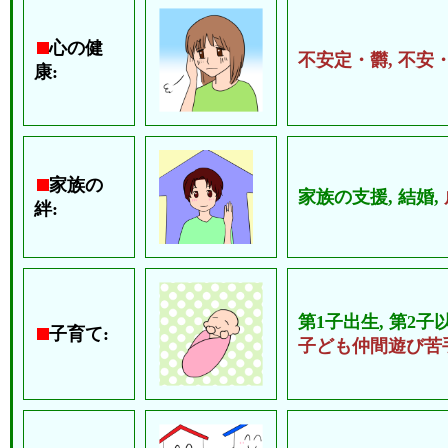
心の健
不安定・欝,
不安
康:
家族の
家族の支援,
結婚,
絆:
第1子出生,
第2子
子育て:
子ども仲間遊び苦