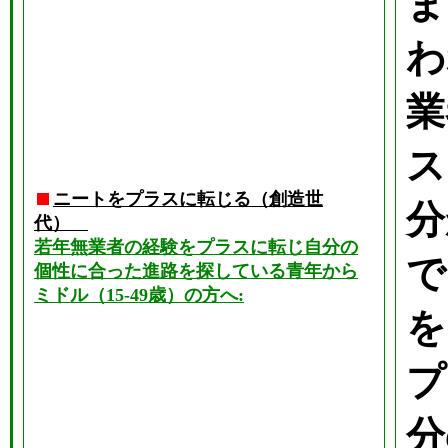
ま
わ
業
ス
ニートをプラスに転じる（創造世
分
代）
若年無業者の経験をプラスに転じ自分の
で
個性に合った進路を探している青年から
ミドル（15-49歳）の方へ:
を
プ
分