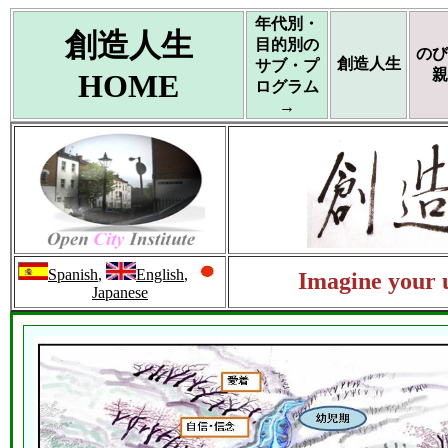
年代別・
創造人生
目的別の
のび
創造人生
サブ・プ
親
HOME
ログラム
→
Spanish
,
English
,
Imagine your u
Japanese