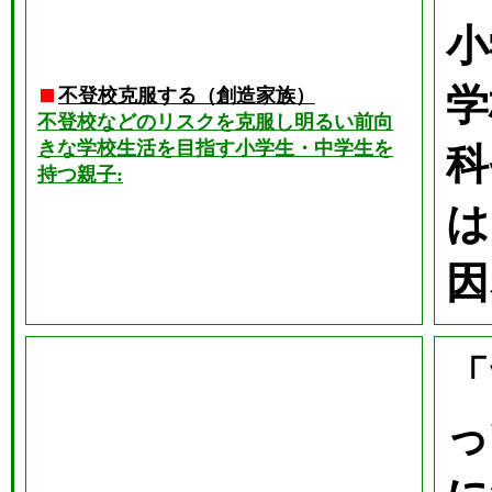
小
学
不登校克服する（創造家族）
不登校などのリスクを克服し明るい前向
きな学校生活を目指す小学生・中学生を
科
持つ親子:
は
因
「
っ