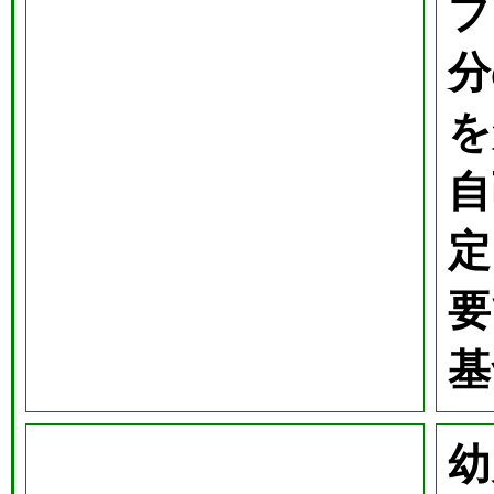
プ
分
を
自
定
要
基
幼