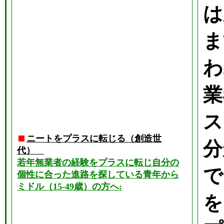
は
ま
わ
業
ス
ニートをプラスに転じる（創造世
分
代）
若年無業者の経験をプラスに転じ自分の
で
個性に合った進路を探している青年から
ミドル（15-49歳）の方へ:
を