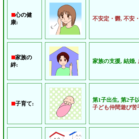
心の健
不安定・欝,
不安
康:
家族の
家族の支援,
結婚,
絆:
第1子出生,
第2子
子育て:
子ども仲間遊び苦