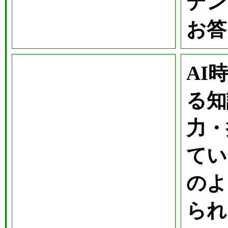
デン
お答
AI
る知
力・
てい
のよ
られ