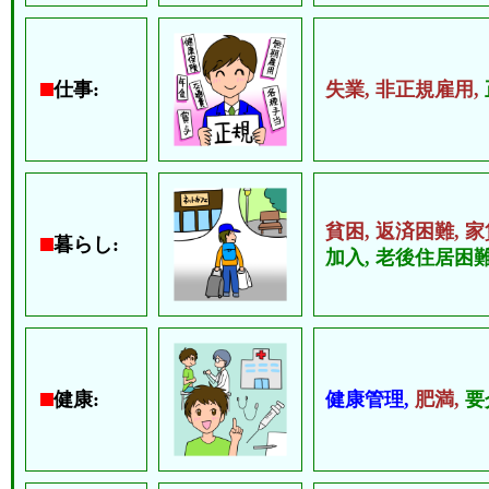
仕事:
失業,
非正規雇用,
貧困,
返済困難,
家
暮らし:
加入,
老後住居困難
健康:
健康管理,
肥満,
要