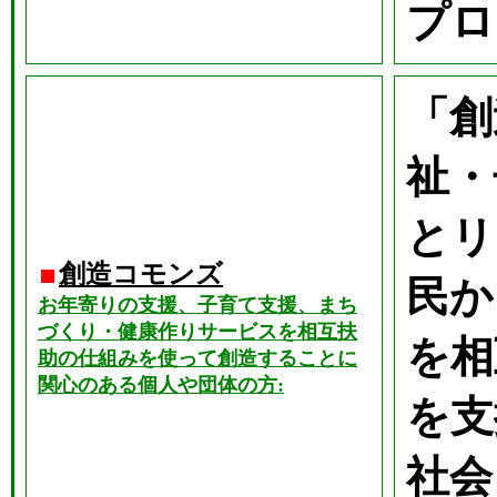
プロ
「創
祉・
とリ
創造コモンズ
民か
お年寄りの支援、子育て支援、まち
づくり・健康作りサービスを相互扶
を相
助の仕組みを使って創造することに
関心のある個人や団体の方:
を支
社会