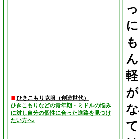
っ
に
も
ん
軽
が
ひきこもり克服（創造世代）
ひきこもりなどの青年期・ミドルの悩み
な
に対し自分の個性に合った進路を見つけ
たい方へ:
て