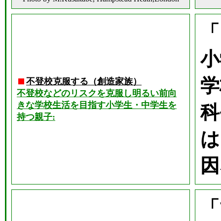
「
小
学
不登校克服する（創造家族）
不登校などのリスクを克服し明るい前向
きな学校生活を目指す小学生・中学生を
科
持つ親子:
は
因
「