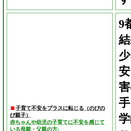
9
結
少
安
害
手
子育て不安をプラスに転じる（のびの
び親子）
学
赤ちゃんや幼児の子育てに不安を感じて
いる母親・父親の方: