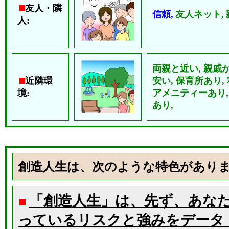
友人・隣
信頼,
友人ネット,
人:
両親と近い,
親戚が
近隣環
安い,
保育所あり,
境:
アメニティーあり
あり,
創造人生は、次のような特色があり
「創造人生」は、先ず、あな
っているリスクと強みをデータ