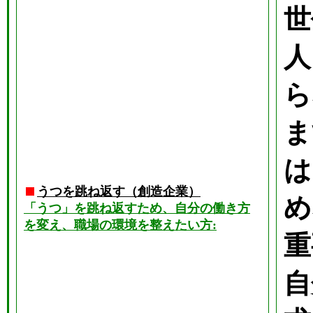
世
人
ら
ま
は
うつを跳ね返す（創造企業）
め
「うつ」を跳ね返すため、自分の働き方
を変え、職場の環境を整えたい方:
重
自