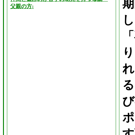
期
父親の方:
し
「
り
れ
る
び
ポ
す