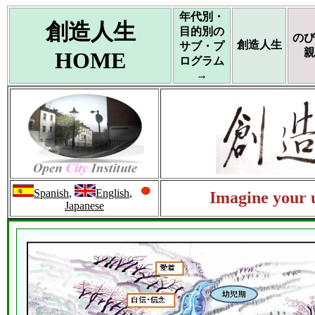
年代別・
創造人生
目的別の
のび
創造人生
サブ・プ
親
HOME
ログラム
→
Spanish
,
English
,
Imagine your u
Japanese