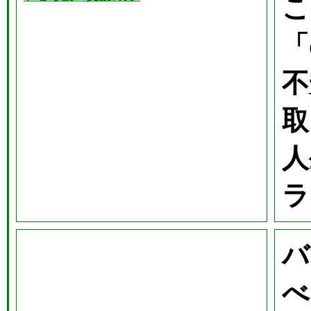
こ
「
不
取
人
ラ
バ
べ