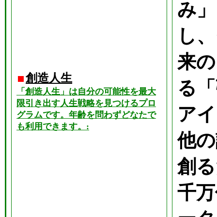
み」
し、
来の
創造人生
る「
「創造人生」は自分の可能性を最大
限引き出す人生戦略を見つけるプロ
アイ
グラムです。年齢を問わずどなたで
も利用できます。:
他の
創る
千万