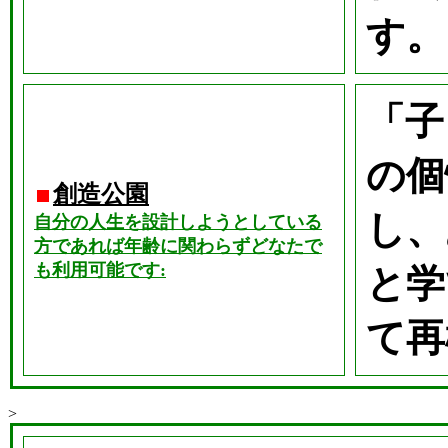
す。
「子
の個
創造公園
し、
自分の人生を設計しようとしている
方であれば年齢に関わらずどなたで
も利用可能です:
と学
て再
>