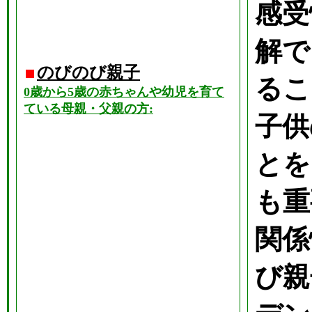
感受
解で
のびのび親子
るこ
0歳から5歳の赤ちゃんや幼児を育て
ている母親・父親の方:
子供
とを
も重
関係
び親