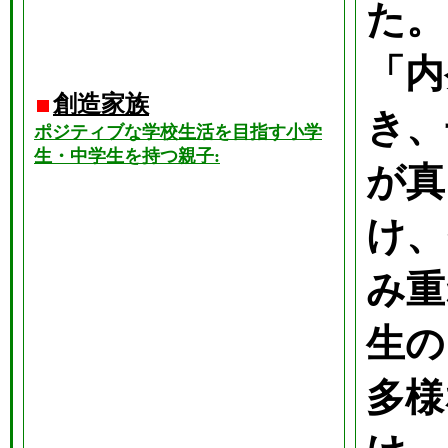
た。
「内
創造家族
き、
ポジティブな学校生活を目指す小学
生・中学生を持つ親子:
が真
け、
み重
生の
多様