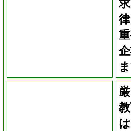
求
律
重
企
ま
厳
教
は