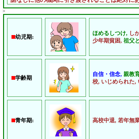
>
ほめるしつけ,
し
幼児期:
少年期貧困,
祖父と
自信・信念,
親教育
学齢期
校,
いじめられた,
青年期:
高校中退,
若年無業