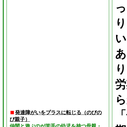
っ
り
い
あ
り
労
ら
「
発達障がいをプラスに転じる（のびの
び親子）
仲間と遊ぶのが苦手の幼児を持つ母親・