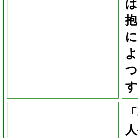
は
抱
に
よ
つ
す
「
人