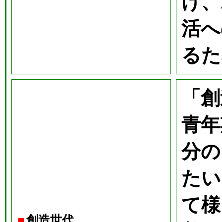
け、
活へ
るた
「創
青年
分の
たい
て様
創造世代