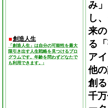
み」
し、
来の
創造人生
る「
「創造人生」は自分の可能性を最大
限引き出す人生戦略を見つけるプロ
アイ
グラムです。年齢を問わずどなたで
も利用できます。:
他の
創る
千万