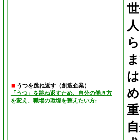
世
人
ら
ま
は
うつを跳ね返す（創造企業）
め
「うつ」を跳ね返すため、自分の働き方
を変え、職場の環境を整えたい方:
重
自