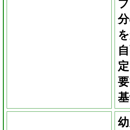
プ
分
を
自
定
要
基
幼