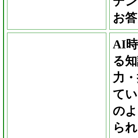
デン
お答
AI
る知
力・
てい
のよ
られ