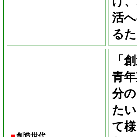
け、
活へ
るた
「創
青年
分の
たい
て様
創造世代