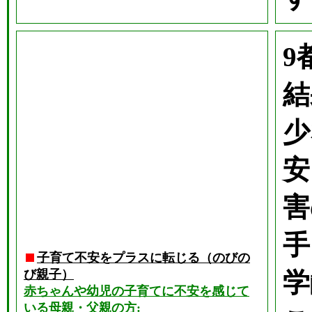
9
結
少
安
害
手
子育て不安をプラスに転じる（のびの
び親子）
学
赤ちゃんや幼児の子育てに不安を感じて
いる母親・父親の方: