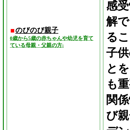
感受
解で
のびのび親子
るこ
0歳から5歳の赤ちゃんや幼児を育て
ている母親・父親の方:
子供
とを
も重
関係
び親