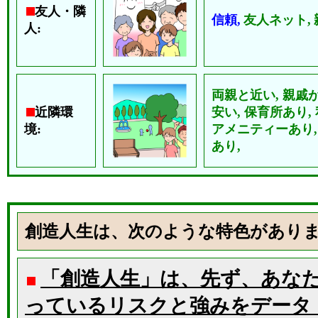
友人・隣
信頼,
友人ネット,
人:
両親と近い,
親戚が
近隣環
安い,
保育所あり,
境:
アメニティーあり
あり,
創造人生は、次のような特色があり
「創造人生」は、先ず、あな
っているリスクと強みをデータ