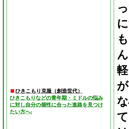
っ
に
も
ん
軽
が
ひきこもり克服（創造世代）
ひきこもりなどの青年期・ミドルの悩み
な
に対し自分の個性に合った進路を見つけ
たい方へ:
て