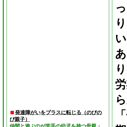
っ
り
い
あ
り
労
ら
「
発達障がいをプラスに転じる（のびの
び親子）
仲間と遊ぶのが苦手の幼児を持つ母親・