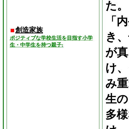
た。
「内
創造家族
き、
ポジティブな学校生活を目指す小学
生・中学生を持つ親子:
が真
け、
み重
生の
多様