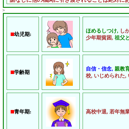
>
ほめるしつけ,
し
幼児期:
少年期貧困,
祖父と
自信・信念,
親教育
学齢期
校,
いじめられた,
青年期:
高校中退,
若年無業