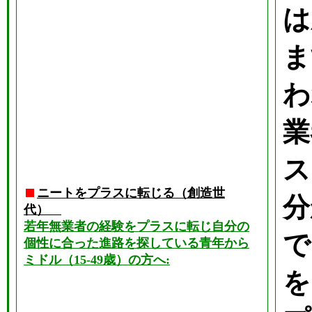
は
ま
わ
業
ス
ニートをプラスに転じる（創造世
分
代）
若年無業者の経験をプラスに転じ自分の
で
個性に合った進路を探している青年から
ミドル（15-49歳）の方へ:
を