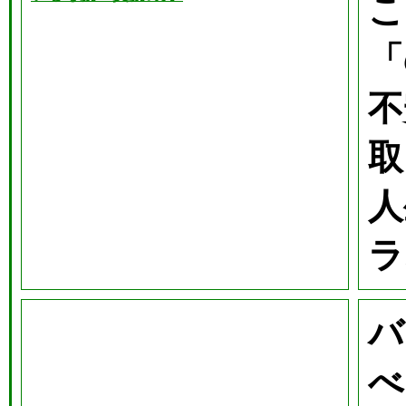
こ
「
不
取
人
ラ
バ
べ