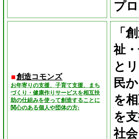
プロ
「創
祉・
とリ
創造コモンズ
民か
お年寄りの支援、子育て支援、まち
づくり・健康作りサービスを相互扶
を相
助の仕組みを使って創造することに
関心のある個人や団体の方:
を支
社会