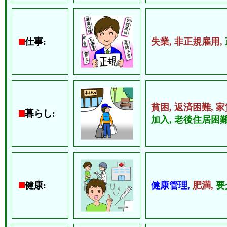
仕事:
失業,
非正規雇用,
貧困,
返済困難,
家
暮らし:
加入,
老後住居困難
健康:
健康管理,
肥満,
要