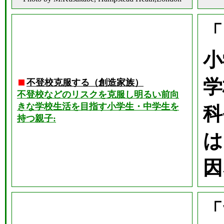
「
小
学
不登校克服する（創造家族）
不登校などのリスクを克服し明るい前向
きな学校生活を目指す小学生・中学生を
科
持つ親子:
は
因
「