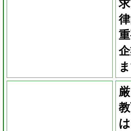
求
律
重
企
ま
厳
教
は