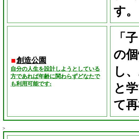
す。
「子
の個
創造公園
し、
自分の人生を設計しようとしている
方であれば年齢に関わらずどなたで
も利用可能です:
と学
て再
>