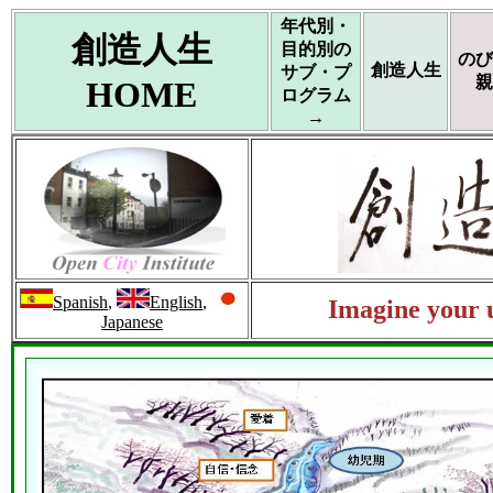
年代別・
創造人生
目的別の
のび
創造人生
サブ・プ
親
HOME
ログラム
→
Spanish
,
English
,
Imagine your u
Japanese