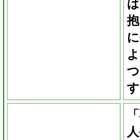
は
抱
に
よ
つ
す
「
人