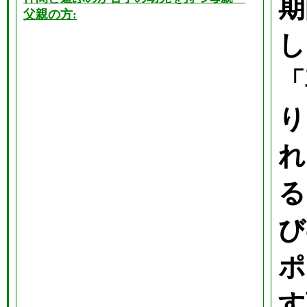
期
父親の方:
し
「
り
れ
る
び
ポ
す