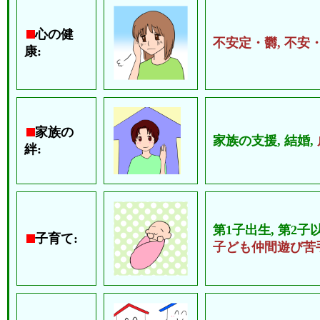
心の健
不安定・欝,
不安
康:
家族の
家族の支援,
結婚,
絆:
第1子出生,
第2子
子育て:
子ども仲間遊び苦