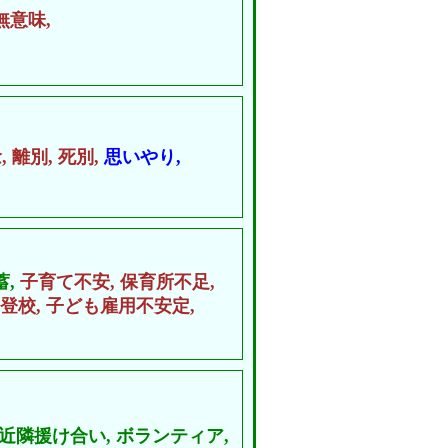
無意味,
,
離別,
死別,
思いやり,
蓄,
子育て不安,
保育所不足,
登校,
子ども雇用不安定,
近隣援け合い,
ボランティア,