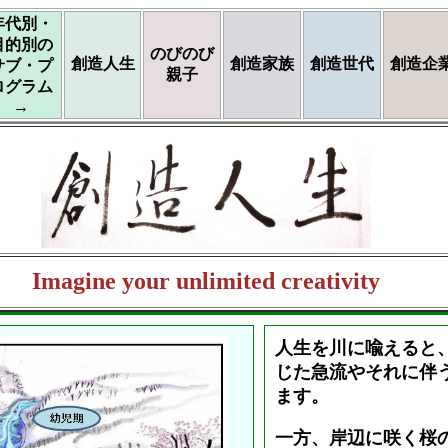
年代別・
目的別の
のびのび
創造人生
創造家族
創造世代
創造企
サブ・プ
親子
ログラム
→
Imagine your unlimited creativity
人生を川に喩えると
じた急流やそれに伴
ます。
一方、岸辺に咲く桜