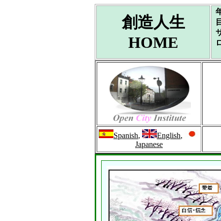
創造人生
HOME
Spanish
,
English
,
Japanese