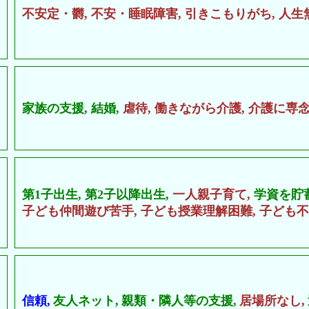
不安定・欝,
不安・睡眠障害,
引きこもりがち,
人生
家族の支援,
結婚,
虐待,
働きながら介護,
介護に専念
第1子出生,
第2子以降出生,
一人親子育て,
学資を貯
子ども仲間遊び苦手,
子ども授業理解困難,
子ども不
信頼,
友人ネット,
親類・隣人等の支援,
居場所なし,