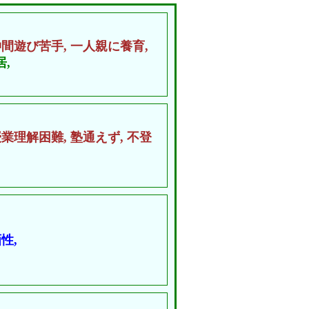
仲間遊び苦手,
一人親に養育,
,
授業理解困難,
塾通えず,
不登
性,