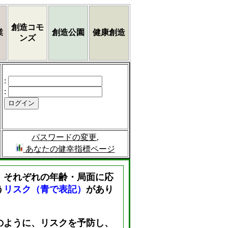
創造コモ
業
創造公園
健康創造
ンズ
:
:
パスワードの変更
,
あなたの健幸指標ページ
、それぞれの年齢・局面に応
う
リスク（青で表記）
があり
のように、リスクを予防し、