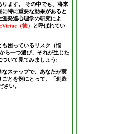
あります。 その中でも、将来
服に特に重要な効果があると
生涯発達心理学の研究によ
irtue（徳）
と呼ばれてい
とも困っているリスク（悩
列から一つ選び、それが生じた
について見てみましょう:
単なステップで、あなたが実
りごとを例にとって、「創造
ださい。