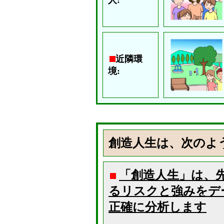
人:
近隣環
境:
創造人生は、次のよ
「創造人生」は、
るリスクと強みをデ
正確に分析します