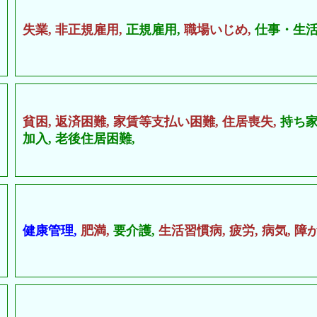
失業,
非正規雇用,
正規雇用,
職場いじめ,
仕事・生活
貧困,
返済困難,
家賃等支払い困難,
住居喪失,
持ち家
加入,
老後住居困難,
健康管理,
肥満,
要介護,
生活習慣病,
疲労,
病気,
障が