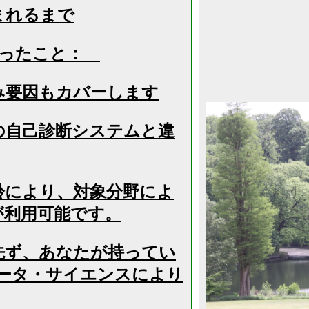
まれるまで
かったこと：
み要因もカバーします
の自己診断システムと違
齢により、対象分野によ
が利用可能です。
先ず、あなたが持ってい
ータ・サイエンスにより