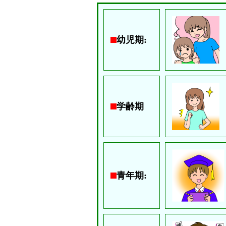
幼児期:
学齢期
青年期: