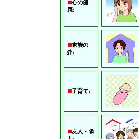
心の健
康:
家族の
絆:
子育て:
友人・隣