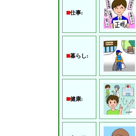
仕事:
暮らし:
健康: