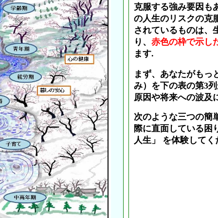
克服する強み要因も
の人生のリスクの克
されているものは、
り、
赤色の枠で示したV
ます.
まず、あなたがもっ
み）を下の表の第3
原因や将来への波及
次のような三つの簡
際に直面している困
人生」 を体験してく