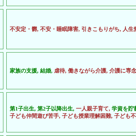
不安定・欝,
不安・睡眠障害,
引きこもりがち,
人生
家族の支援,
結婚,
虐待,
働きながら介護,
介護に専念
第1子出生,
第2子以降出生,
一人親子育て,
学資を貯
子ども仲間遊び苦手,
子ども授業理解困難,
子ども不