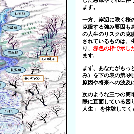
じた急流やそれに伴
ます。
一方、岸辺に咲く桜
克服する強み要因も
の人生のリスクの克
されているものは、
り、
赤色の枠で示したV
ます.
まず、あなたがもっ
み）を下の表の第3
原因や将来への波及
次のような三つの簡
際に直面している困
人生」 を体験してく