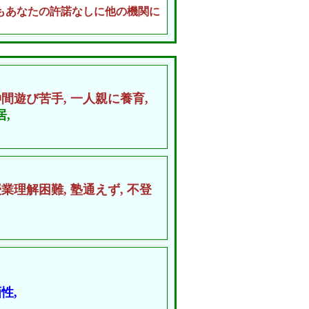
もあなたの許諾なしに他の機関に
仲間遊び苦手,
一人親に養育,
,
授業理解困難,
塾通えず,
不登
性,