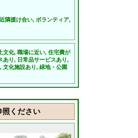
近隣援け合い,
ボランティア,
土文化,
職場に近い,
住宅費が
スあり,
日常品サービスあり,
,
文化施設あり,
緑地・公園
参照ください