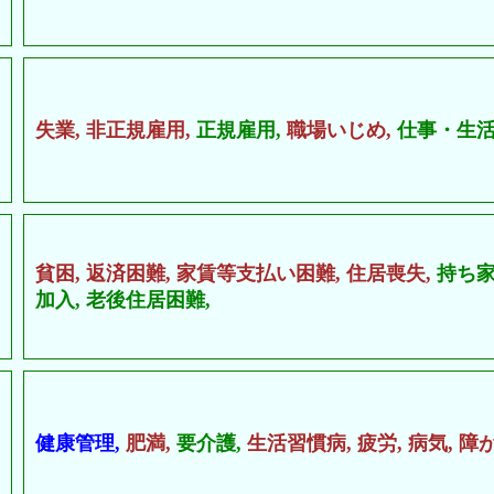
失業,
非正規雇用,
正規雇用,
職場いじめ,
仕事・生活
貧困,
返済困難,
家賃等支払い困難,
住居喪失,
持ち家
加入,
老後住居困難,
健康管理,
肥満,
要介護,
生活習慣病,
疲労,
病気,
障が