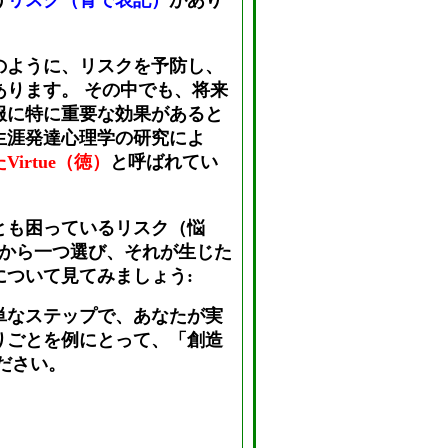
う
リスク（青で表記）
があり
のように、リスクを予防し、
あります。 その中でも、将来
服に特に重要な効果があると
生涯発達心理学の研究によ
irtue（徳）
と呼ばれてい
とも困っているリスク（悩
列から一つ選び、それが生じた
について見てみましょう:
単なステップで、あなたが実
りごとを例にとって、「創造
ださい。