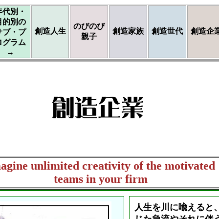
年代別・
目的別の
のびのび
創造人生
創造家族
創造世代
創造企
サブ・プ
親子
ログラム
→
agine unlimited creativity of the motivated
teams in your firm
人生を川に喩えると