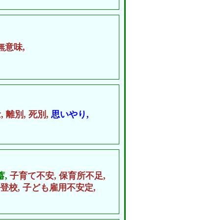
無意味,
,
離別,
死別,
思いやり,
蓄,
子育て不安,
保育所不足,
登校,
子ども雇用不安定,