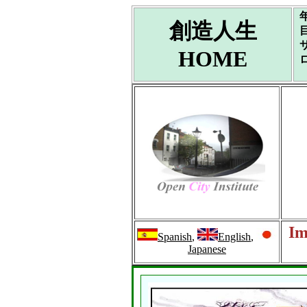
創造人生
HOME
Im
Spanish
,
English
,
Japanese