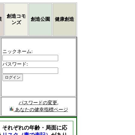
創造コモ
業
創造公園
健康創造
ンズ
ニックネーム
:
パスワード
:
パスワードの変更
,
あなたの健幸指標ページ
、それぞれの年齢・局面に応