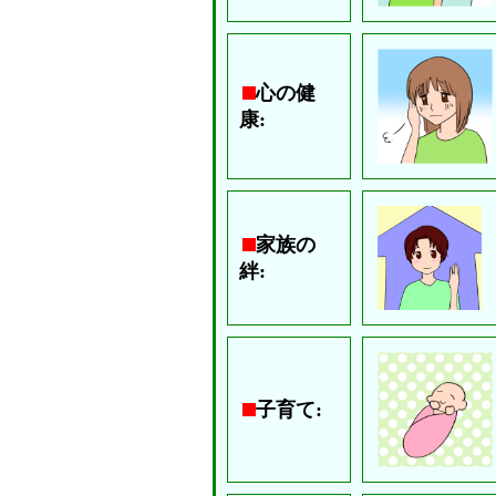
心の健
康:
家族の
絆:
子育て: