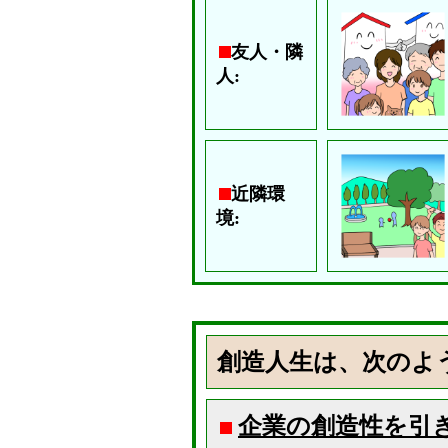
友人・隣
人:
近隣環
境:
創造人生は、次のよ
企業の創造性を引