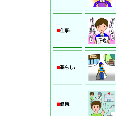
仕事:
暮らし:
健康: