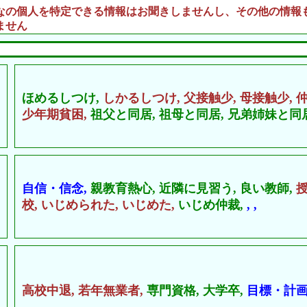
なの個人を特定できる情報はお聞きしませんし、その他の情報
ません
ほめるしつけ,
しかるしつけ,
父接触少,
母接触少,
少年期貧困,
祖父と同居,
祖母と同居,
兄弟姉妹と同居
自信・信念,
親教育熱心,
近隣に見習う,
良い教師,
校,
いじめられた,
いじめた,
いじめ仲裁,
,
,
高校中退,
若年無業者,
専門資格,
大学卒,
目標・計画