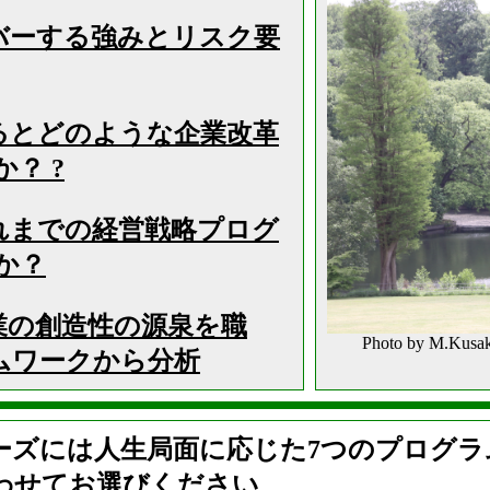
バーする強みとリスク要
るとどのような企業改革
？ ?
れまでの経営戦略プログ
か？
業の創造性の源泉を職
Photo by M.Kusa
ムワークから分析
ーズには人生局面に応じた7つのプログ
わせてお選びください