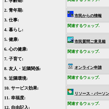
1.
学齢期:
2.
青年期:
市民からの情報
3.
仕事:
関連するウェッブ.
4.
暮らし:
5.
健康:
市民質問ご意見箱
6.
心の健康:
関連するウェッブ.
7.
子育て:
オンライン申請
8.
友人・近隣関係:
関連するウェッブ.
9.
近隣環境:
10.
サービス効果:
リソース・パーソ
11.
幸福度:
関連するウェッブ.
12.
自由記入: