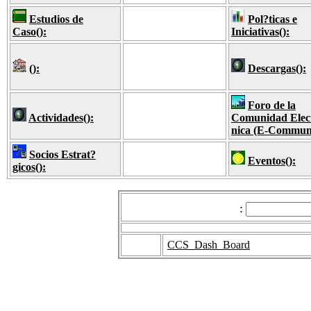
Estudios de
Pol?ticas e
Caso
():
Iniciativas
():
():
Descargas
():
Foro de la
Actividades
():
Comunidad Elec
nica (E-Commun
Socios Estrat?
Eventos
():
gicos
():
:
CCS_Dash_Board