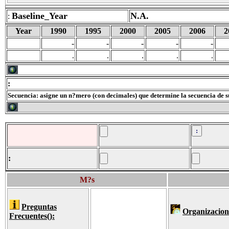
Baseline_Year
N.A.
:
Year
1990
1995
2000
2005
2006
2
-
-
-
-
-
.
.
.
.
.
:
Secuencia: asigne un n?mero (con decimales) que determine la secuencia de s
:
M?s
Preguntas
Organizacion
Frecuentes
():