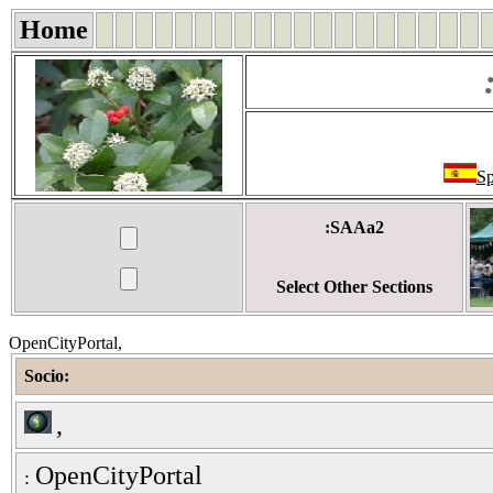
Home
Sp
:SAAa2
Select Other Sections
OpenCityPortal,
Socio:
,
OpenCityPortal
: