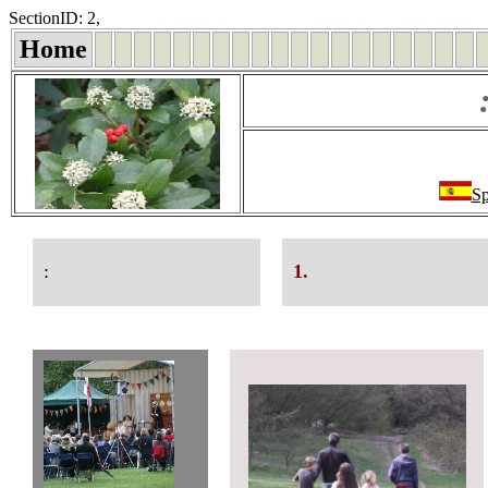
SectionID: 2,
Home
Sp
:
1.