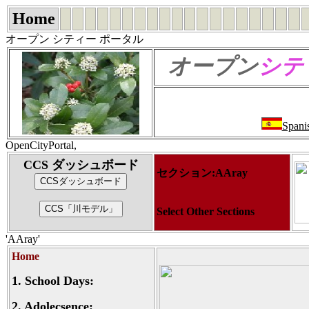
Home
オープン シティー ポータル
オープン
シテ
Spani
OpenCityPortal,
CCS ダッシュボード
セクション:AAray
Select Other Sections
'AAray'
Home
1.
School Days:
2.
Adolecsence: