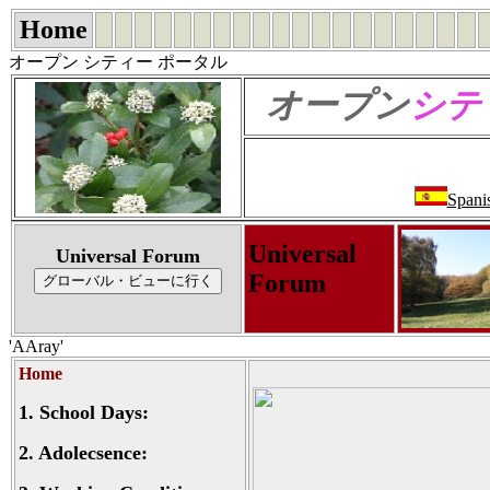
Home
オープン シティー ポータル
オープン
シテ
Spani
Universal
Universal Forum
Forum
'AAray'
Home
1.
School Days:
2.
Adolecsence: