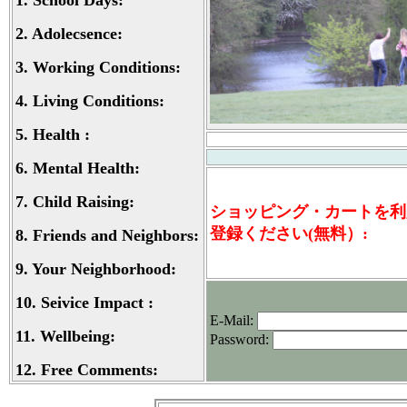
1.
School Days:
2.
Adolecsence:
3.
Working Conditions:
4.
Living Conditions:
5.
Health :
6.
Mental Health:
7.
Child Raising:
ショッピング・カートを利
登録ください(無料）:
8.
Friends and Neighbors:
9.
Your Neighborhood:
10.
Seivice Impact :
E-Mail
:
11.
Wellbeing:
Password
:
12.
Free Comments: