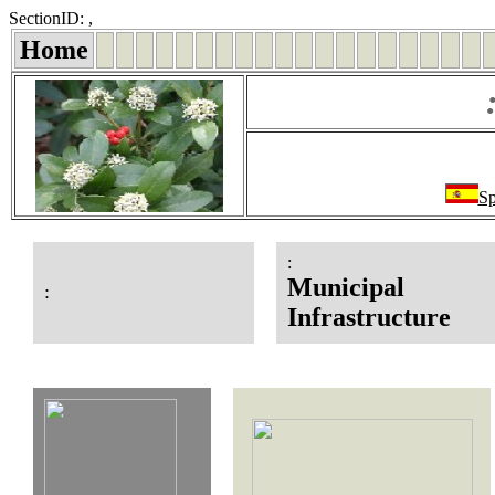
SectionID: ,
Home
Sp
:
Municipal
:
Infrastructure