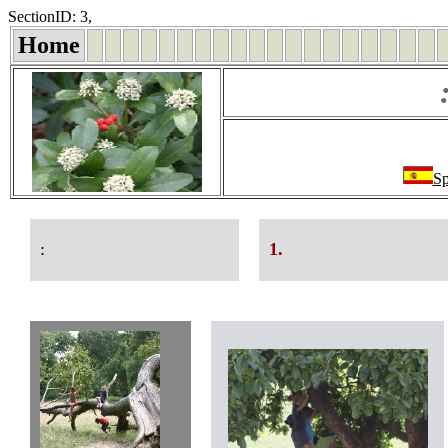
SectionID: 3,
Home
Sp
:
1.