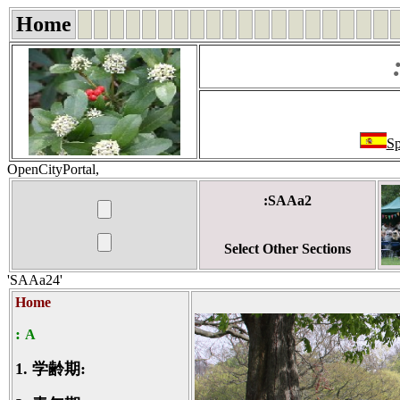
Home
Sp
OpenCityPortal,
:SAAa2
Select Other Sections
'SAAa24'
Home
:
A
1.
学齢期: