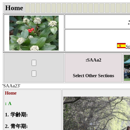
Home
Sp
:SAAa2
Select Other Sections
'SAAa23'
Home
:
A
1.
学齢期:
2.
青年期: