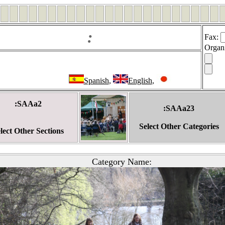
:
Fax
:
Organ
Spanish
,
English
,
:SAAa2
:SAAa23
Select Other Categories
lect Other Sections
Category Name: