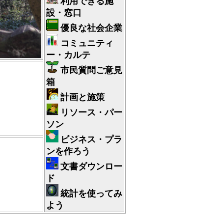
利用できる施
設・窓口
優良な社会企業
コミュニティ
ー・カルテ
市民質問ご意見
箱
計画と施策
リソース・パー
ソン
ビジネス・プラ
ンを作ろう
文書ダウンロー
ド
統計を使ってみ
よう